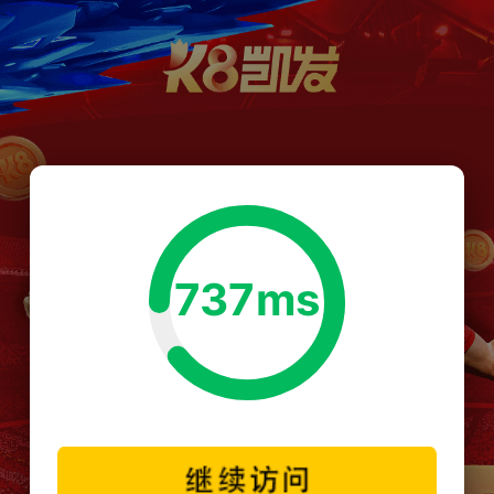
737ms